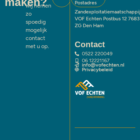
maken?
Postadres
wij nemen
Zandexploitatiemaatschappi
zo
VOF Echten Postbus 12 7683
spoedig
ZG Den Ham
mogelijk
contact
Contact
met u op.
0522 220049
06 12221167
info@vofechten.nl
Privacybeleid