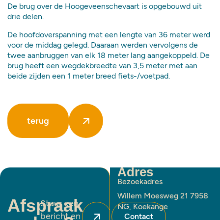
De brug over de Hoogeveenschevaart is opgebouwd uit
drie delen.
De hoofdoverspanning met een lengte van 36 meter werd
voor de middag gelegd. Daaraan werden vervolgens de
twee aanbruggen van elk 18 meter lang aangekoppeld. De
brug heeft een wegdekbreedte van 3,5 meter met aan
beide zijden een 1 meter breed fiets-/voetpad.
terug
Adres
Bezoekadres
Willem Moesweg 21 7958
Afspraak
Stuur een
NG, Koekange
bericht en
Contact