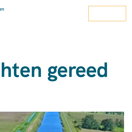
en
contact
chten gereed