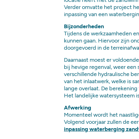
locatie heeft met de zandwinn
Verder omvatte het project h
inpassing van een waterbergi
Bijzonderheden
Tijdens de werkzaamheden en 
kunnen gaan. Hiervoor zijn on
doorgevoerd in de terreinafwa
Daarnaast moest er voldoende 
bij hevige regenval, weer een 
verschillende hydraulische ber
van het inlaatwerk, welke is
lange overlaat. De berekenin
Het landelijke watersysteem i
Afwerking
Momenteel wordt het naastlig
Volgend voorjaar zullen de ee
inpassing waterberging zand