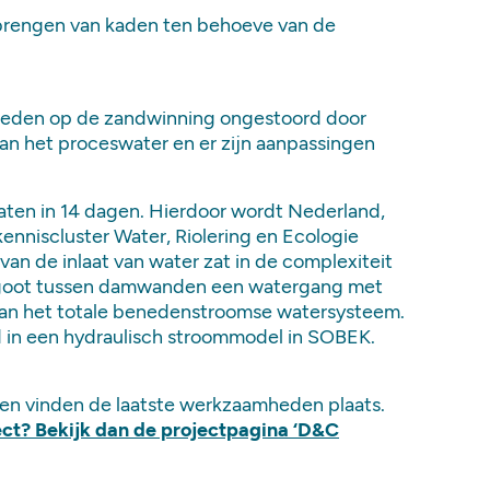
nbrengen van kaden ten behoeve van de
mheden op de
zandwinning
ongestoord door
an het proceswater en er zijn aanpassingen
aten in 14 dagen. Hierdoor wordt Nederland,
kenniscluster Water, Riolering en Ecologie
an de inlaat van water zat in de complexiteit
oomgoot tussen damwanden een watergang met
van het totale benedenstroomse watersysteem.
d in een hydraulisch stroommodel in SOBEK.
n vinden de laatste werkzaamheden plaats.
ect? Bekijk dan de projectpagina ‘D&C