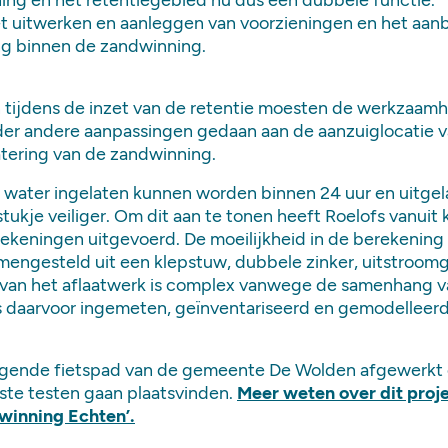
ing en het retentiegebied nu dus een dubbele functie.
et uitwerken en aanleggen van voorzieningen en het aa
ng binnen de zandwinning.
tijdens de inzet van de retentie moesten de werkzaa
der andere aanpassingen gedaan aan de aanzuiglocatie v
tering van de zandwinning.
water ingelaten kunnen worden binnen 24 uur en uitgel
stukje veiliger. Om dit aan te tonen heeft Roelofs vanuit 
ekeningen uitgevoerd. De moeilijkheid in de berekening v
 samengesteld uit een klepstuw, dubbele zinker, uitstr
g van het aflaatwerk is complex vanwege de samenhang 
s daarvoor ingemeten, geïnventariseerd en gemodelleer
gende fietspad van de gemeente De Wolden afgewerkt e
rste testen gaan plaatsvinden.
Meer weten over dit proj
winning Echten’.