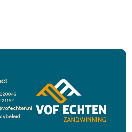
ct
 220049
221167
@vofechten.nl
acybeleid