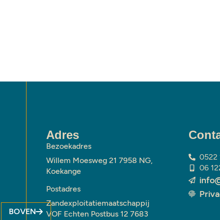
Adres
Conta
Bezoekadres
0522
Willem Moesweg 21 7958 NG,
06 12
Koekange
info
Postadres
Priv
Zandexploitatiemaatschappij
BOVEN
VOF Echten Postbus 12 7683