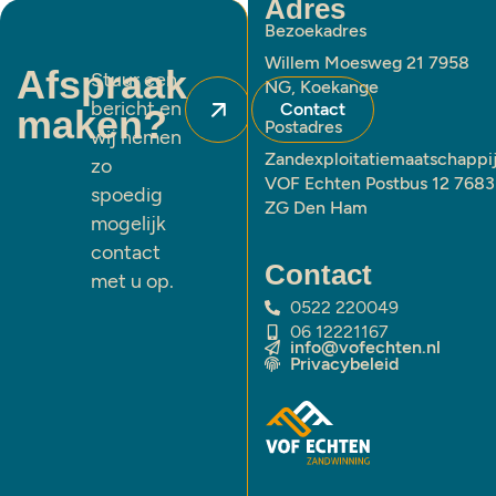
Adres
Bezoekadres
Willem Moesweg 21 7958
Afspraak
Stuur een
NG, Koekange
bericht en
Contact
maken?
Postadres
wij nemen
Zandexploitatiemaatschappi
zo
VOF Echten Postbus 12 7683
spoedig
ZG Den Ham
mogelijk
contact
Contact
met u op.
0522 220049
06 12221167
info@vofechten.nl
Privacybeleid