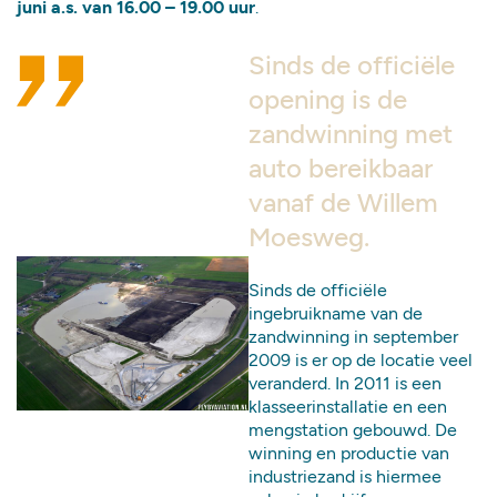
juni a.s. van 16.00 – 19.00 uur
.
Sinds de officiële
opening is de
zandwinning met
auto bereikbaar
vanaf de Willem
Moesweg.
Sinds de officiële
ingebruikname van de
zandwinning in september
2009 is er op de locatie veel
veranderd. In 2011 is een
klasseerinstallatie en een
mengstation gebouwd. De
winning en productie van
industriezand is hiermee