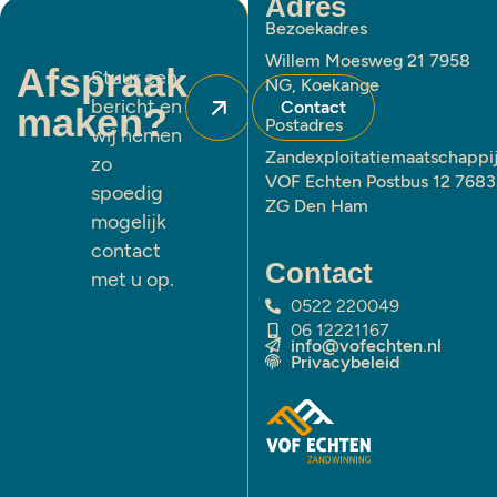
Adres
Bezoekadres
Willem Moesweg 21 7958
Afspraak
Stuur een
NG, Koekange
bericht en
Contact
maken?
Postadres
wij nemen
Zandexploitatiemaatschappi
zo
VOF Echten Postbus 12 7683
spoedig
ZG Den Ham
mogelijk
contact
Contact
met u op.
0522 220049
06 12221167
info@vofechten.nl
Privacybeleid